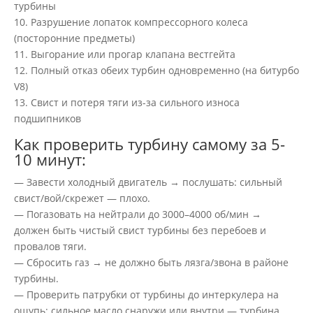
турбины
10. Разрушение лопаток компрессорного колеса
(посторонние предметы)
11. Выгорание или прогар клапана вестгейта
12. Полный отказ обеих турбин одновременно (на битурбо
V8)
13. Свист и потеря тяги из-за сильного износа
подшипников
Как проверить турбину самому за 5-
10 минут:
— Завести холодный двигатель → послушать: сильный
свист/вой/скрежет — плохо.
— Погазовать на нейтрали до 3000–4000 об/мин →
должен быть чистый свист турбины без перебоев и
провалов тяги.
— Сбросить газ → не должно быть лязга/звона в районе
турбины.
— Проверить патрубки от турбины до интеркулера на
ощупь: сильное масло снаружи или внутри — турбина