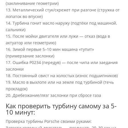
(заклинивание геометрии)
13. Металлический стук/скрежет при разгоне (стружка от
лопаток во впуске)
14. Турбина гонит масло наружу (подтёки под машиной,
сальники)
15. После мойки двигателя или лужи — отказ (вода в
актуатор или геометрию)
16. Зимой первые 5–10 мин машина «тупит»
(примерзание заслонки)
17. Ошибка P0234 (передув) — после чипа или заедания
заслонки
18. Постоянный свист на холостых (износ подшипников)
19. Масло в выхлопе или на земле под турбиной (течь
прокладок)
20. Дребезжание/лязг заслонки при сбросе газа
Как проверить турбину самому за 5-
10 минут:
Проверка турбины Porsche своими руками:
Завести холодный двигатель → послушать 20–30 сек на