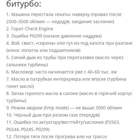
битурбо:
1. Машина перестала «ехать» наверху (провал после
2500–3500 об/мин — недодув, заедание заслонки)
2. Горит Check Engine
3. Ошибка P0299 (низкое давление наддува)
4. Вой, свист, «сирена» или гул из-под капота при разгоне
(износ лопаток или подшипников)
5. Синий дым из трубы при перегазовке (масло через
сальники турбины)
6. Масложор часто начинается уже с 40–60 тыс. км
7. Масло в патрубках интеркулера или впуске (турбина
гонит масло)
8. Запах горелого масла в салоне (масло в горячий корпус
турбины)
9. Режим аварии (limp mode) — не выше 3000 об/мин
10. Чёрный дым при резком газе (передув)
11. Ошибки по актуатору/вестгейту/заслонке (P2563,
P0244, P0245, P0299)
12. Потеря тяги после прогрева или на трассе