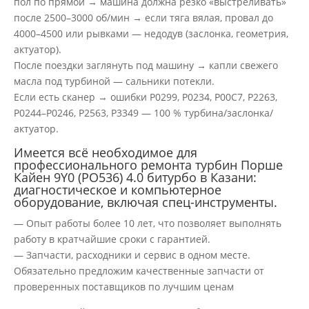
пол по прямой → машина должна резко «выстреливать»
после 2500–3000 об/мин → если тяга вялая, провал до
4000–4500 или рывками — недодув (заслонка, геометрия,
актуатор).
После поездки заглянуть под машину → капли свежего
масла под турбиной — сальники потекли.
Если есть сканер → ошибки P0299, P0234, P00C7, P2263,
P0244–P0246, P2563, P3349 — 100 % турбина/заслонка/
актуатор.
Имеется всё необходимое для
профессионального ремонта турбин Порше
Кайен 9Y0 (PO536) 4.0 битурбо в Казани:
диагностическое и компьютерное
оборудование, включая спец-инструменты.
— Опыт работы более 10 лет, что позволяет выполнять
работу в кратчайшие сроки с гарантией.
— Запчасти, расходники и сервис в одном месте.
Обязательно предложим качественные запчасти от
проверенных поставщиков по лучшим ценам