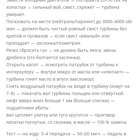
холостых → сильный вой, свист, скрежет — турбина
умирает.
Погазовать на месте (нейтраль/паркинг) до 3000–4000 об/
мин → должен быть чистый ровный свист турбины без
хрипов и провалов → если свист «рваный» или
пропадает — заслонка/геометрия.
Резко сбросить газ → не должно быть лязга, звона,
дребезга (это болтается заслонка).
Открыть капот → осмотреть патрубок от турбины к
интеркулеру → внутри мокро от масла или «хлюпает» —
турбина гонит масло в впуск (масложор).
Снять воздушный патрубок на входе в турбину (хомут на
7–8) → покачать вал турбины пальцем или отвёрткой:
люфт вверх-вниз больше 1 мм (больше спички) —
подшипники убиты
вал цепляет улитку или туго крутится — приговор
лопатки погнутые, со сколами, в масле — 100 % замена.
Тест — на ходу: 3–4 передача → 50–60 км/ч → педаль в