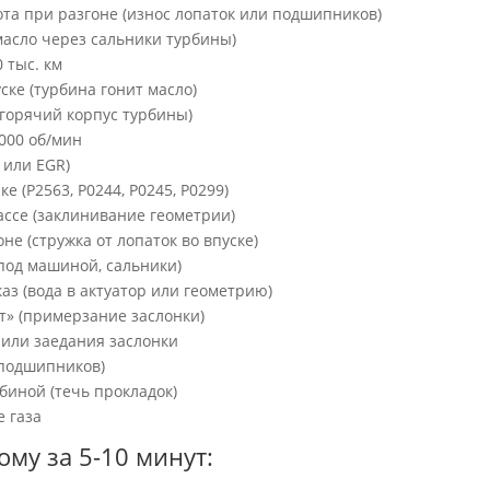
апота при разгоне (износ лопаток или подшипников)
масло через сальники турбины)
 тыс. км
ске (турбина гонит масло)
в горячий корпус турбины)
000 об/мин
 или EGR)
е (P2563, P0244, P0245, P0299)
рассе (заклинивание геометрии)
не (стружка от лопаток во впуске)
 под машиной, сальники)
аз (вода в актуатор или геометрию)
т» (примерзание заслонки)
 или заедания заслонки
 подшипников)
биной (течь прокладок)
е газа
ому за 5-10 минут: