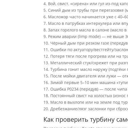
4. Вой, свист, «сирена» или гул из-под к
5. Синий дым из трубы при перегазовке (
6. Масложор часто начинается уже с 40–60
7. Масло в патрубках интеркулера или впу
8. Запах горелого масла в салоне (масло 
9. Режим аварии (limp mode) — не выше 3
10. Чёрный дым при резком газе (передув
11. Ошибки по актуатору/вестгейту/заслонк
12. Потеря тяги после прогрева или на т
13. Металлический стук/скрежет при разго
14. Турбина гонит масло наружу (подтёки
15. После мойки двигателя или лужи — отк
16. Зимой первые 5–10 мин машина «тупи
17. Ошибка P0234 (передув) — после чипа
18. Постоянный свист на холостых (износ
19. Масло в выхлопе или на земле под тур
20. Дребезжание/лязг заслонки при сброс
Как проверить турбину сам