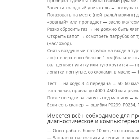
Проверка турбины Toyota своими руками:
Завести холодный двигатель → послушать 
Погазовать на месте (нейтраль/паркинг) 
«рваный» или пропадает — заслонка/геом
Резко сбросить газ → не должно быть лязга
Открыть капот → осмотреть патрубок от т
(масложор).
Снять воздушный патрубок на входе в тур
люфт вверх-вниз больше 1 мм (больше с
вал цепляет улитку или туго крутится — 
лопатки погнутые, со сколами, в масле — 
Тест — на ходу: 3–4 передача → 50–60 км
тяга вялая, провал до 4000–4500 или рывк
После поездки заглянуть под машину → к
Если есть сканер → ошибки P0299, P0234, 
Имеется всё необходимое для пр
диагностическое и компьютерное
— Опыт работы более 10 лет, что позволя
— Запчасти, расходники и сервис в одно