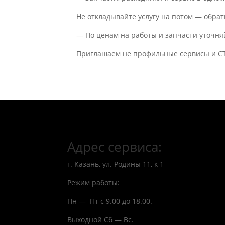
Не откладывайте услугу на потом — обрат
— По ценам на работы и запчасти уточня
Приглашаем не профильные сервисы и СТ
Адрес сервиса:
г. Казань, ул. Родины 11, к 1
Режим работы:
Пн — Пт с 9.00 до 18.00.
Выходной Сб — Вс.