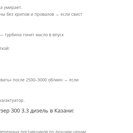
а умирает.
ны без хрипов и провалов → если свист
— турбина гонит масло в впуск
ткой:
вать» после 2500–3000 об/мин → если
ка/актуатор.
ер 300 3.3 дизель в Казани:
роверенных поставщиков по лучшим ценам