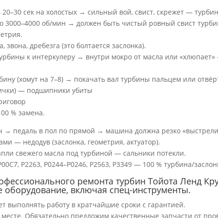
20–30 сек на холостых → сильный вой, свист, скрежет — турбин
до 3000–4000 об/мин → должен быть чистый ровный свист турби
етрия.
, звона, дребезга (это болтается заслонка).
урбины к интеркулеру → внутри мокро от масла или «хлюпает» 
бину (хомут на 7–8) → покачать вал турбины пальцем или отвёр
пички) — подшипники убиты
приговор
100 % замена.
/ч → педаль в пол по прямой → машина должна резко «выстрели
ами — недодув (заслонка, геометрия, актуатор).
апли свежего масла под турбиной — сальники потекли.
P00C7, P2263, P0244–P0246, P2563, P3349 — 100 % турбина/заслон
офессионального ремонта турбин Тойота Ленд Круз
 оборудование, включая спец-инструменты.
ет выполнять работу в кратчайшие сроки с гарантией.
м месте. Обязательно предложим качественные запчасти от п