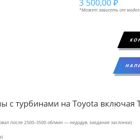
3 500,00
₽
*Может зависеть от модел
КО
НАП
ы с турбинами на Toyota включая 
овал после 2500–3500 об/мин — недодув, заедание заслонки)
а)