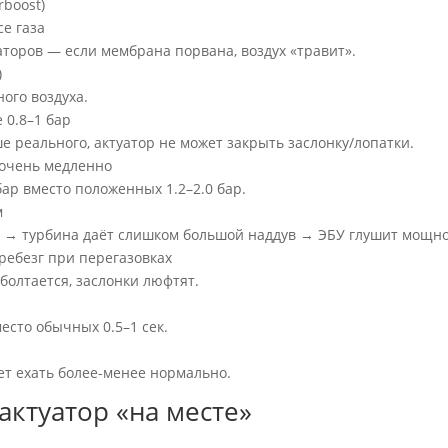
rboost)
се газа
торов — если мембрана порвана, воздух «травит».
)
ого воздуха.
 0.8–1 бар
е реального, актуатор не может закрыть заслонку/лопатки.
и очень медленно
бар вместо положенных 1.2–2.0 бар.
м
и → турбина даёт слишком большой наддув → ЭБУ глушит мощно
ребезг при перегазовках
болтается, заслонки люфтят.
есто обычных 0.5–1 сек.
т ехать более-менее нормально.
актуатор «на месте»