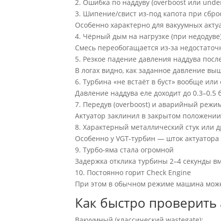
2. Ошибка по наддуву (overboost или unde
3. Шипение/свист из-под капота при сбро
Особенно характерно для вакуумных актуа
4. Чёрный дым на нагрузке (при недодуве
Смесь переобогащается из-за недостаточн
5. Резкое падение давления наддува после
В логах видно, как заданное давление выш
6. Турбина «не встаёт в буст» вообще ил
Давление наддува еле доходит до 0.3–0.5 
7. Передув (overboost) и аварийный режи
Актуатор заклинил в закрытом положени
8. Характерный металлический стук или д
Особенно у VGT-турбин — шток актуатора 
9. Турбо-яма стала огромной
Задержка отклика турбины 2–4 секунды вм
10. Постоянно горит Check Engine
При этом в обычном режиме машина може
Как быстро проверить 
Вакуумный (классический wastegate):