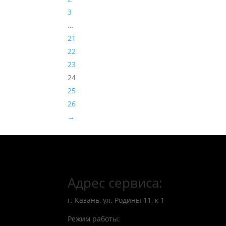
3
…
21
22
23
24
25
26
→
Адрес сервиса:
г. Казань, ул. Родины 11, к 1
Режим работы: